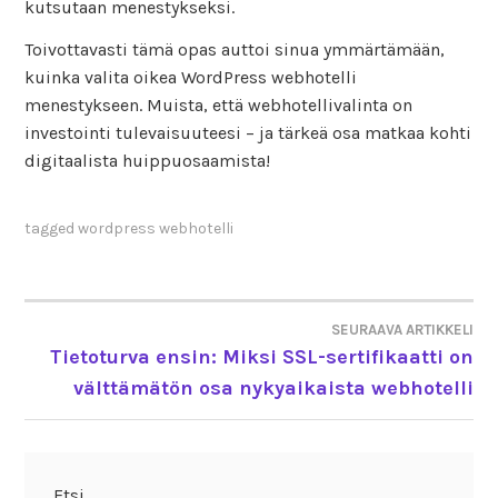
kutsutaan menestykseksi.
Toivottavasti tämä opas auttoi sinua ymmärtämään,
kuinka valita oikea WordPress webhotelli
menestykseen. Muista, että webhotellivalinta on
investointi tulevaisuuteesi – ja tärkeä osa matkaa kohti
digitaalista huippuosaamista!
tagged
wordpress webhotelli
SEURAAVA ARTIKKELI
ARTIKKELIEN
Tietoturva ensin: Miksi SSL-sertifikaatti on
välttämätön osa nykyaikaista webhotelli
SELAUS
Etsi