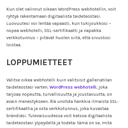
Kun olet valinnut oikean WordPress webhotellin, voit
ryhtyä rakentamaan digitaalista taideteostasi.
Luovuutesi voi lentää vapaasti, kun tukijoukkosi –
nopea webhotelli, SSL-sertifikaatti ja napakka
verkkotunnus – pitävät huolen siitä, että sivustosi
loistaa.
LOPPUMIETTEET
Valitse oikea webhotelli kuin valitsisit galleriatilan
taideteostasi varten.
WordPress webhotelli
, joka
tarjoaa nopeutta, turvallisuutta ja joustavuutta, on
avain menestykseen. Älä unohda hankkia ilmaista SSL-
sertifikaattia ja osta verkkotunnus, joka kuvastaa
brändiäsi. Tulevaisuudessa voit katsoa digitaalista
taideteostasi ylpeydellä ja todeta: tämä on se, mitä