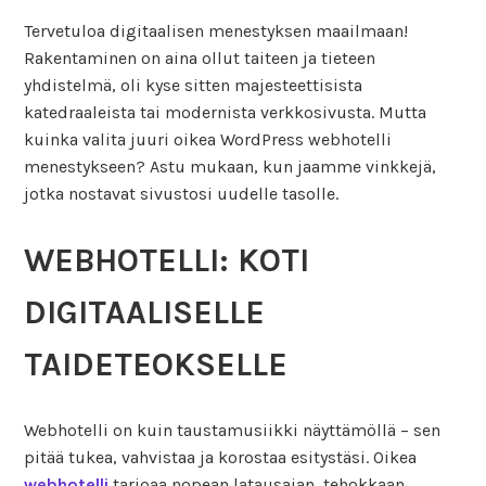
Tervetuloa digitaalisen menestyksen maailmaan!
Rakentaminen on aina ollut taiteen ja tieteen
yhdistelmä, oli kyse sitten majesteettisista
katedraaleista tai modernista verkkosivusta. Mutta
kuinka valita juuri oikea WordPress webhotelli
menestykseen? Astu mukaan, kun jaamme vinkkejä,
jotka nostavat sivustosi uudelle tasolle.
WEBHOTELLI: KOTI
DIGITAALISELLE
TAIDETEOKSELLE
Webhotelli on kuin taustamusiikki näyttämöllä – sen
pitää tukea, vahvistaa ja korostaa esitystäsi. Oikea
webhotelli
tarjoaa nopean latausajan, tehokkaan