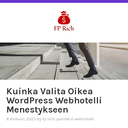
Hyppää
WELCOME TO FP RICH
sisältöön
FP RICH
Kuinka Valita Oikea
WordPress Webhotelli
Menestykseen
8 elokuun, 2023
by
fp rich
, posted in
webhotelli